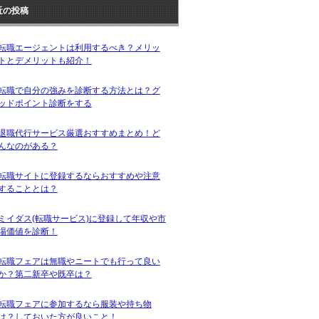
近の投稿
転職エージェントは利用するべき？メリッ
トとデメリットも紹介！
転職で自分の強みを診断する方法とは？グ
ッドポイント診断をする
退職代行サービス厳選おすすめまとめ！ど
んなのがある？
転職サイトに登録するならおすすめや注意
することとは？
ミイダス(転職サービス)に登録して年収や市
場価値を診断！
転職フェアは無職やニートでも行って良い
か？第二新卒や既卒は？
転職フェアに参加するなら服装や持ち物
は？しておいた方が良いこと！