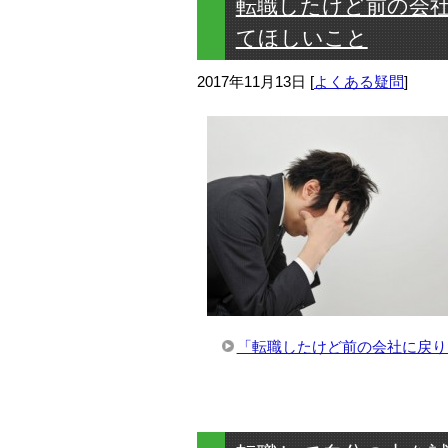
転職したけど前の会
てほしいこと
2017年11月13日
[
よくある疑問
]
「転職したけど前の会社に戻り