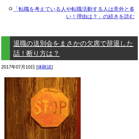
「転職を考えている人や転職活動する人は意外と多
い！理由は？」の続きを読む
退職の送別会をまさかの欠席で辞退した
話！断り方は？
2017年07月10日
[
体験談
]