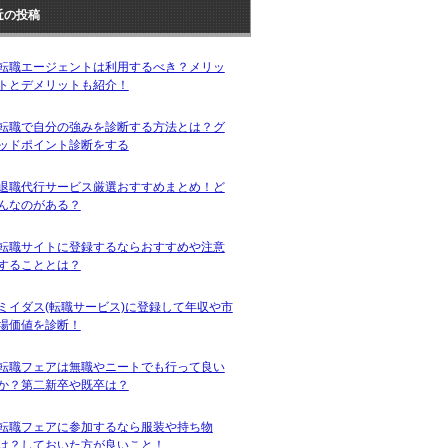
近の投稿
転職エージェントは利用するべき？メリッ
トとデメリットも紹介！
転職で自分の強みを診断する方法とは？グ
ッドポイント診断をする
退職代行サービス厳選おすすめまとめ！ど
んなのがある？
転職サイトに登録するならおすすめや注意
することとは？
ミイダス(転職サービス)に登録して年収や市
場価値を診断！
転職フェアは無職やニートでも行って良い
か？第二新卒や既卒は？
転職フェアに参加するなら服装や持ち物
は？しておいた方が良いこと！