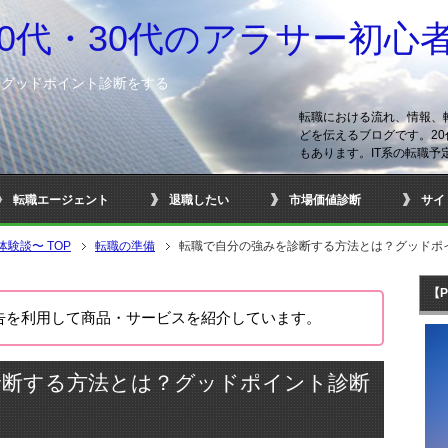
20代・30代のアラサー初心
？グッドポイント診断をする
転職における流れ、情報、
どを伝えるブログです。20
もあります。IT系の転職予
転職エージェント
退職したい
市場価値診断
サイ
の体験談〜
TOP
転職の準備
転職で自分の強みを診断する方法とは？グッドポ
【
告を利用して商品・サービスを紹介しています。
診断する方法とは？グッドポイント診断