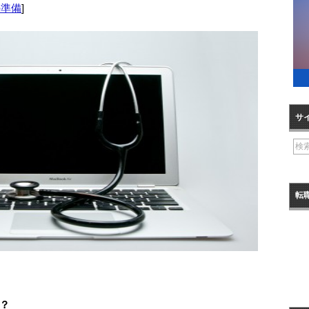
の準備
]
サ
転
？