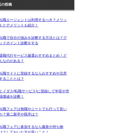
近の投稿
転職エージェントは利用するべき？メリッ
トとデメリットも紹介！
転職で自分の強みを診断する方法とは？グ
ッドポイント診断をする
退職代行サービス厳選おすすめまとめ！ど
んなのがある？
転職サイトに登録するならおすすめや注意
することとは？
ミイダス(転職サービス)に登録して年収や市
場価値を診断！
転職フェアは無職やニートでも行って良い
か？第二新卒や既卒は？
転職フェアに参加するなら服装や持ち物
は？しておいた方が良いこと！