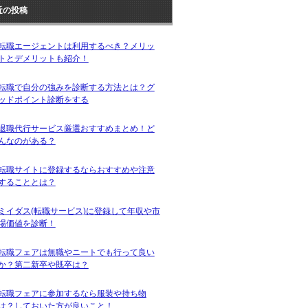
近の投稿
転職エージェントは利用するべき？メリッ
トとデメリットも紹介！
転職で自分の強みを診断する方法とは？グ
ッドポイント診断をする
退職代行サービス厳選おすすめまとめ！ど
んなのがある？
転職サイトに登録するならおすすめや注意
することとは？
ミイダス(転職サービス)に登録して年収や市
場価値を診断！
転職フェアは無職やニートでも行って良い
か？第二新卒や既卒は？
転職フェアに参加するなら服装や持ち物
は？しておいた方が良いこと！