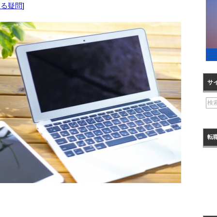
ある疑問
]
サ
転