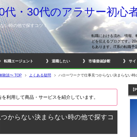
20代・30代のアラサー初心
らない時の他で探すコツ！
転職における流れ、情報、
どを伝えるブログです。20
もあります。IT系の転職予
転職エージェント
退職したい
市場価値診断
サイ
の体験談〜
TOP
よくある疑問
ハローワークで仕事見つからない決まらない時
【
告を利用して商品・サービスを紹介しています。
見つからない決まらない時の他で探すコ