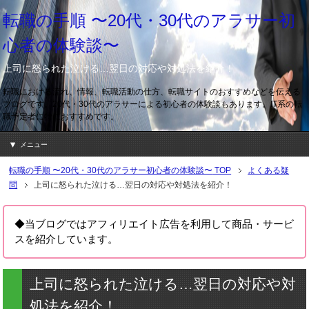
転職の手順 〜20代・30代のアラサー初
心者の体験談〜
上司に怒られた泣ける…翌日の対応や対処法を紹介！
転職における流れ、情報、転職活動の仕方、転職サイトのおすすめなどを伝える
ブログです。20代・30代のアラサーによる初心者の体験談もあります。IT系の転
職予定者に特におすすめです。
メニュー
転職の手順 〜20代・30代のアラサー初心者の体験談〜
TOP
よくある疑
問
上司に怒られた泣ける…翌日の対応や対処法を紹介！
◆当ブログではアフィリエイト広告を利用して商品・サービ
スを紹介しています。
上司に怒られた泣ける…翌日の対応や対
処法を紹介！