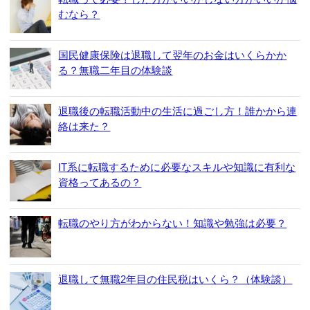
むなら？
国民健康保険は退職して翌年のお金はいくらかか
る？無職二年目の体験談
退職後の転職活動中の生活に過ごし方！誰かから連
絡は来た？
IT系に転職するために必要なスキルや知識に有利な
資格ってあるの？
転職のやり方がわからない！知識や勉強は必要？
退職して無職2年目の住民税はいくら？（体験談）