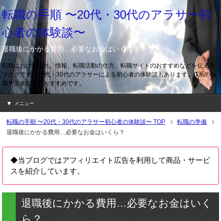
転職の手順 〜20代・30代のアラサー初
心者の体験談〜
退職後にかかる費用…必要なお金はいくら？
転職における流れ、情報、転職活動の仕方、転職サイトのおすすめなどを伝える
ブログです。20代・30代のアラサーによる初心者の体験談もあります。IT系の転
職予定者に特におすすめです。
メニュー
転職の手順 〜20代・30代のアラサー初心者の体験談〜
TOP
転職の準備
退職後にかかる費用…必要なお金はいくら？
◆当ブログではアフィリエイト広告を利用して商品・サービ
スを紹介しています。
退職後にかかる費用…必要なお金はいく
ら？