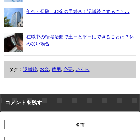
年金・保険・税金の手続き！退職後にすること…
在職中の転職活動で土日と平日にできることは？休
めない場合
タグ：
退職後
,
お金
,
費用
,
必要
,
いくら
コメントを残す
名前